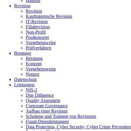
Historie
Revision
Revision
Kaufmännische Revision
IT-Revision
Filialrevision
Non-Profit
Poolkonzept
Vorgehensweise
Prüfverfahren
Beratung
Beratung
Konzept
Vorgehensweise
Nutzen
Datenschutz
Leistungen
NIS-2
Due Dilligence
Quality Assesment
Corporate Governance
Aufbau einer Revision
Schulung und Training von Revisoren
Fraud-Dienstleistungen
Data Protection, Cyber Security, Cyber Crime Preventio