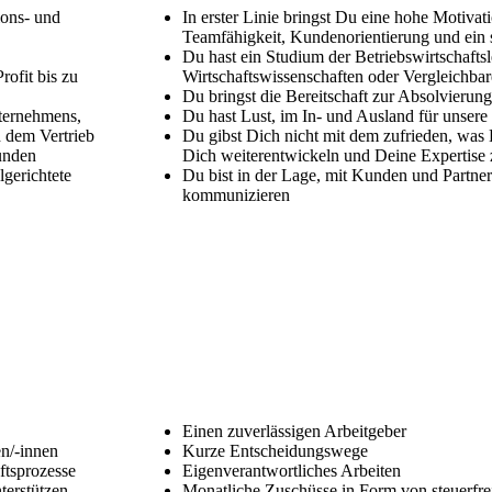
ions- und
In erster Linie bringst Du eine hohe Motivati
Teamfähigkeit, Kundenorientierung und ein s
Du hast ein Studium der Betriebswirtschaftsl
ofit bis zu
Wirtschaftswissenschaften oder Vergleichbar
Du bringst die Bereitschaft zur Absolvieru
nternehmens,
Du hast Lust, im In- und Ausland für unsere
 dem Vertrieb
Du gibst Dich nicht mit dem zufrieden, was D
unden
Dich weiterentwickeln und Deine Expertise ze
gerichtete
Du bist in der Lage, mit Kunden und Partner
kommunizieren
Einen zuverlässigen Arbeitgeber
en/-innen
Kurze Entscheidungswege
ftsprozesse
Eigenverantwortliches Arbeiten
terstützen
Monatliche Zuschüsse in Form von steuerfr