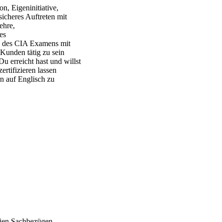
on, Eigeninitiative,
icheres Auftreten mit
ehre,
es
ng des CIA Examens mit
 Kunden tätig zu sein
u erreicht hast und willst
rtifizieren lassen
n auf Englisch zu
eien Sachbezügen