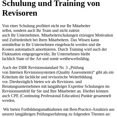
Schulung und Training von
Revisoren
Von einer
S
chulung profitier
t nicht nur
Ihr
Mitarbeiter
selbst,
sondern auch
Ihr
Team und nicht zuletzt
auch
Ihr
Unternehmen. Mitarbeiterschulung
en
erzeug
en
Motivation
und Zufriedenheit bei Ihren Mitarbeiter
n. Das
Wissen kann
unmittelbar in
Ihr
Unternehmen eingebracht werden und die
Kosten
automatisch
amortisieren
.
D
urch
Training
wird
auch
d
er
Fluktuation entgegengewirkt
,
Ihr Unternehmen bleibt
fachlich
State
of
the
Art
und somit wettbewerbsfähig.
Auch
der
DIIR Revisionsstandard Nr. 3 „Prüfung
von
Internen
Revisionssystemen (Quality Assessments)“
gibt als ein
Kriterium
die fachliche und
revisorische
Weiterbildung
vor.
Diesbezüglich
bieten wir als Revisions- und
Beratungsunternehmen mit langjähriger Expertise Schulungen im
Revisionsumfeld für
Sie und
Ihre Mitarbeiter an.
Hierbei können
auch CPE (
Continuing
Professional Education) Punk
te gesammelt
werden.
Wir
bieten Fortbildungsmaßnahmen
mit
Best-Practice-Ansätzen aus
unserer
langjährigen
Prüfungserfahrung
zu folgenden
Themen
a
n: