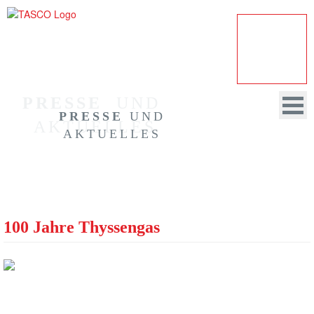
PRESSE
  UND 
PRESSE
UND
AKTUELLES
AKTUELLES
HOME
UNTERNEHMEN
100 Jahre Thyssengas
REVISION
BERATUNG
DATENSCHUTZ