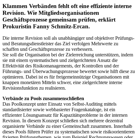
Klammen Verbänden fehlt oft eine effiziente interne
Revision. Wie Mitgliedsorganisationen
Geschäftsprozesse gemeinsam prüfen, erklärt
Prokuristin Fanny Schmitz-Ercan.
Die interne Revision soll als unabhängiger und objektiver Prüfungs-
und Beratungsdienstleister das Ziel verfolgen Mehrwerte zu
schaffen und Geschäftsprozesse zu verbessern.
Sie soll die Organisation bei der Zielerreichung unterstützen, indem
sie mit einem systematischen und zielgerichteten Ansatz die
Effektivität des Risikomanagements, der Kontrollen und der
Führungs- und Überwachungsprozesse bewertet sowie hilft diese zu
optimieren. Dabei ist es für freigemeinnützige Organisationen mit
knappen monetären Mitteln schwer, eine zielgerichtete interne
Revisionsfunktion zu realisieren.
Verbände zu Pools zusammenschließen
Das Poolkonzept unter Einsatz von Selbst-Auditing mittels
standardisierter sowie webbasierter Fragenkataloge, ist ein
effizienter Lösungsansatz für Kapazitätsprobleme in der internen
Revision. In diesem Konzept schließen sich mehrere dezentral
organisierte Verbände zu einer Gemeinschaft zusammen. Innerhalb
dieses Pools führen Prüfer zu systematischen sowie risikoorientieren
fixierten Prüfungsthemen, wie zum Beispiel Rechnungswesen oder