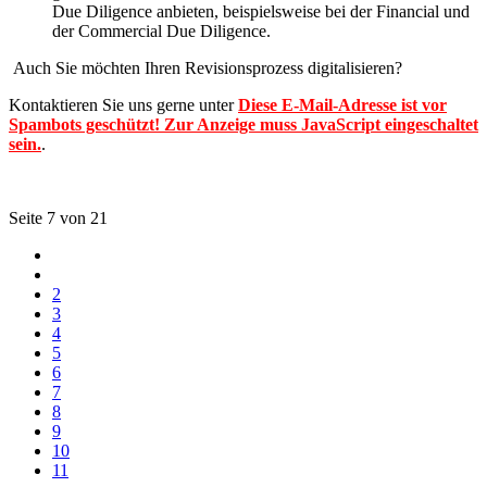
Due Diligence anbieten, beispielsweise bei der Financial und
der Commercial Due Diligence.
Auch Sie möchten Ihren Revisionsprozess digitalisieren?
Kontaktieren Sie uns gerne unter
Diese E-Mail-Adresse ist vor
Spambots geschützt! Zur Anzeige muss JavaScript eingeschaltet
sein.
.
Seite 7 von 21
2
3
4
5
6
7
8
9
10
11